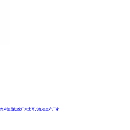
蓖麻油脂肪酸厂家
土耳其红油生产厂家