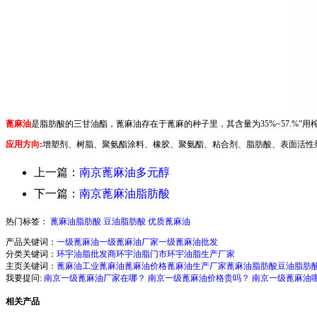
蓖麻油
是脂肪酸的三甘油酯，蓖麻油存在于蓖麻的种子里，其含量为35%~57.%”用
应用方向:
增塑剂、树脂、聚氨酯涂料、橡胶、聚氨酯、粘合剂、脂肪酸、表面活性剂
上一篇：
南京蓖麻油多元醇
下一篇：
南京蓖麻油脂肪酸
热门标签：
蓖麻油脂肪酸
豆油脂肪酸
优质蓖麻油
产品关键词：
一级蓖麻油
一级蓖麻油厂家
一级蓖麻油批发
分类关键词：
环宇油脂批发商
环宇油脂门市
环宇油脂生产厂家
主页关键词：
蓖麻油
工业蓖麻油
蓖麻油价格
蓖麻油生产厂家
蓖麻油脂肪酸
豆油脂肪
我要提问:
南京一级蓖麻油厂家在哪？
南京一级蓖麻油价格贵吗？
南京一级蓖麻油
相关产品